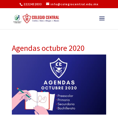
2222432033
info@colegiocentral.edu.mx
Agendas octubre 2020