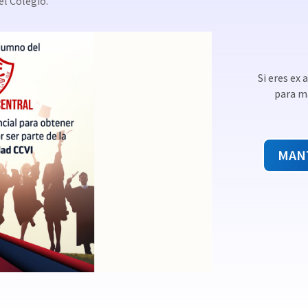
el Colegio.
Si eres ex
para ma
MAN