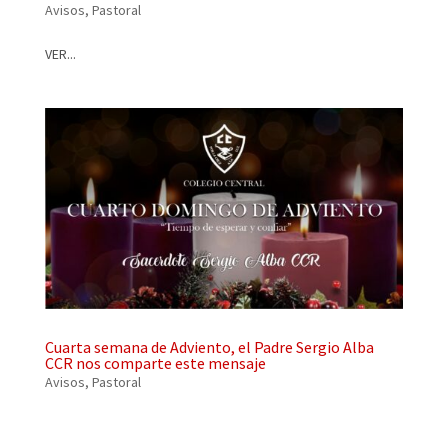
Avisos
,
Pastoral
VER...
Cuarta semana de Adviento, el Padre Sergio Alba
CCR nos comparte este mensaje
Avisos
,
Pastoral