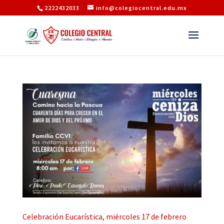
2222432033
info@colegiocentral.edu.mx
Celebración Eucarística, miércoles 17 de febrero