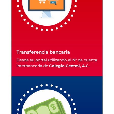
Transferencia bancaria
Desde su portal utilizando el N° de cuenta
interbancaria de
Colegio Central, A.C.