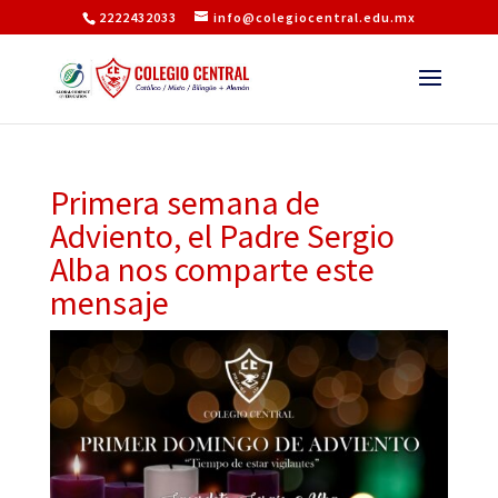
2222432033
info@colegiocentral.edu.mx
Primera semana de
Adviento, el Padre Sergio
Alba nos comparte este
mensaje